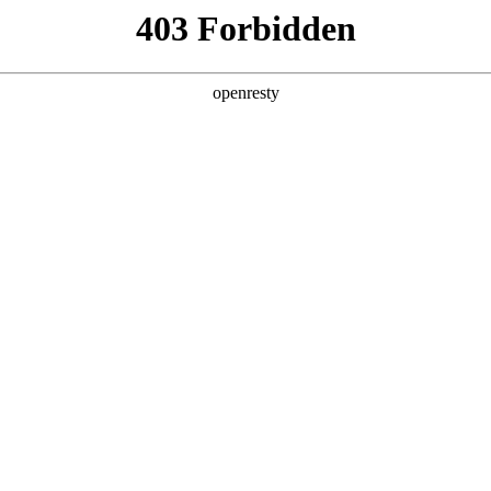
企业业务
个人业务
了解我们
投资者
件
>
笔记本电脑显示屏
EN
Global
.6英寸到18.4英寸全系列产品，具有高
等特点。产品广泛应用于Chromebook、